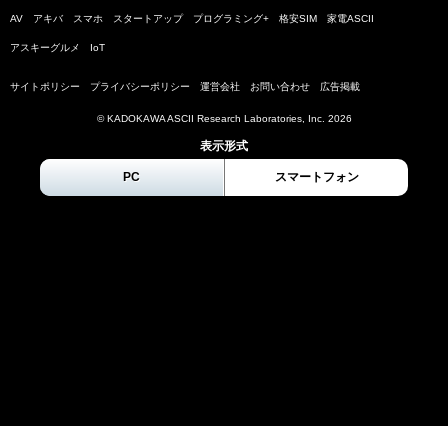
AV
アキバ
スマホ
スタートアップ
プログラミング+
格安SIM
家電ASCII
アスキーグルメ
IoT
サイトポリシー
プライバシーポリシー
運営会社
お問い合わせ
広告掲載
© KADOKAWA ASCII Research Laboratories, Inc.
2026
表示形式
PC
スマートフォン