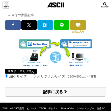
この画像の参照記事
お気に入り
画像サイズ切り替え
縮小サイズ
オリジナルサイズ
（1200x800px / 448KB）
記事に戻る
TOP
ASCII倶楽部
ビジネス
TECH
デジタル
iPhone/Mac
ゲーム・ホビー
自作PC