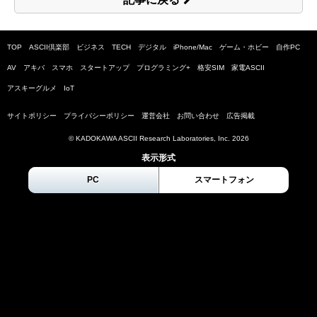
TOP
ASCII倶楽部
ビジネス
TECH
デジタル
iPhone/Mac
ゲーム・ホビー
自作PC
AV
アキバ
スマホ
スタートアップ
プログラミング+
格安SIM
家電ASCII
アスキーグルメ
IoT
サイトポリシー
プライバシーポリシー
運営会社
お問い合わせ
広告掲載
© KADOKAWA ASCII Research Laboratories, Inc.
2026
表示形式
PC
スマートフォン