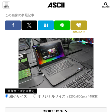
この画像の参照記事
お気に入り
画像サイズ切り替え
縮小サイズ
オリジナルサイズ
（1200x800px / 448KB）
記事に戻る