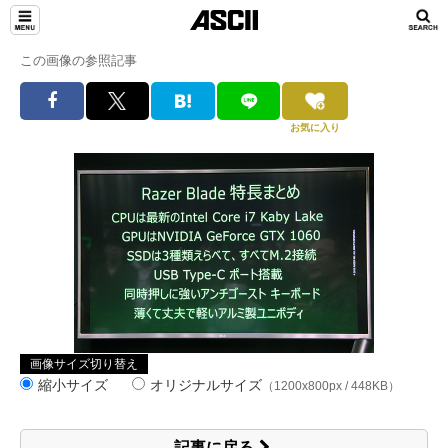
この画像の参照記事
お気に入り
画像サイズ切り替え
縮小サイズ
オリジナルサイズ
（1200x800px / 448KB）
記事に戻る