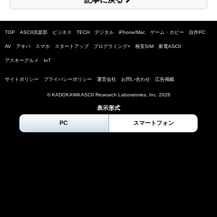
TOP
ASCII倶楽部
ビジネス
TECH
デジタル
iPhone/Mac
ゲーム・ホビー
自作PC
AV
アキバ
スマホ
スタートアップ
プログラミング+
格安SIM
家電ASCII
アスキーグルメ
IoT
サイトポリシー
プライバシーポリシー
運営会社
お問い合わせ
広告掲載
© KADOKAWA ASCII Research Laboratories, Inc.
2026
表示形式
PC
スマートフォン