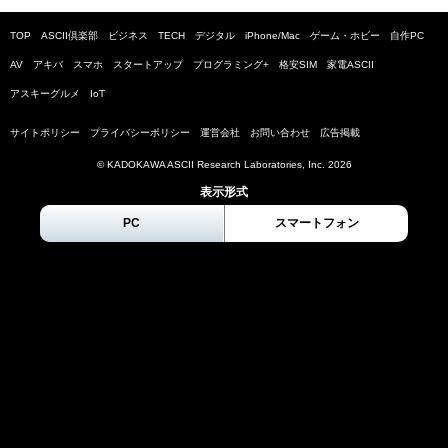
TOP
ASCII倶楽部
ビジネス
TECH
デジタル
iPhone/Mac
ゲーム・ホビー
自作PC
AV
アキバ
スマホ
スタートアップ
プログラミング+
格安SIM
家電ASCII
アスキーグルメ
IoT
サイトポリシー
プライバシーポリシー
運営会社
お問い合わせ
広告掲載
© KADOKAWA ASCII Research Laboratories, Inc.
2026
表示形式
PC
スマートフォン