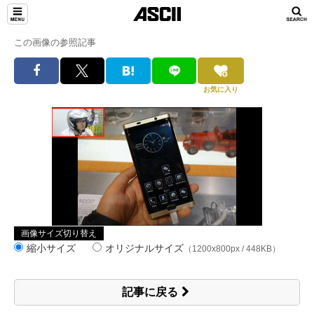
この画像の参照記事
お気に入り
画像サイズ切り替え
縮小サイズ
オリジナルサイズ
（1200x800px / 448KB）
記事に戻る