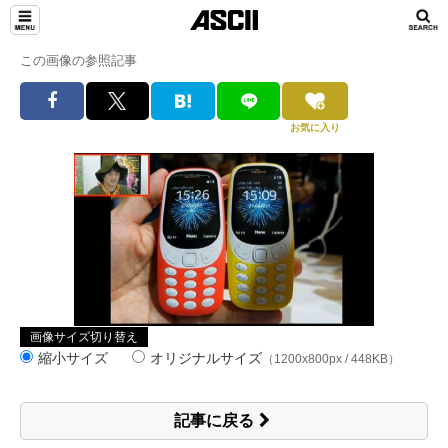
この画像の参照記事
お気に入り
画像サイズ切り替え
縮小サイズ
オリジナルサイズ
（1200x800px / 448KB）
記事に戻る