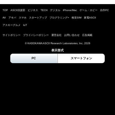
TOP
ASCII倶楽部
ビジネス
TECH
デジタル
iPhone/Mac
ゲーム・ホビー
自作PC
AV
アキバ
スマホ
スタートアップ
プログラミング+
格安SIM
家電ASCII
アスキーグルメ
IoT
サイトポリシー
プライバシーポリシー
運営会社
お問い合わせ
広告掲載
© KADOKAWA ASCII Research Laboratories, Inc.
2026
表示形式
PC
スマートフォン