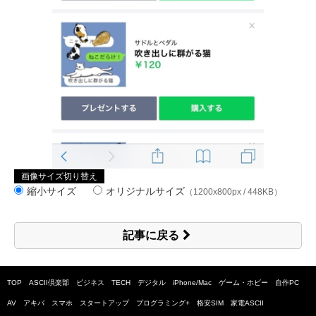
画像サイズ切り替え
縮小サイズ
オリジナルサイズ
（1200x800px / 448KB）
記事に戻る
TOP
ASCII倶楽部
ビジネス
TECH
デジタル
iPhone/Mac
ゲーム・ホビー
自作PC
AV
アキバ
スマホ
スタートアップ
プログラミング+
格安SIM
家電ASCII