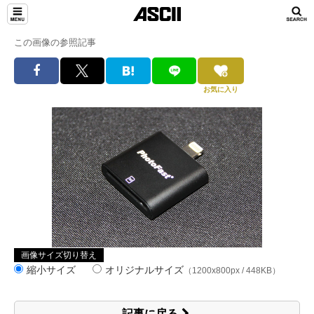
この画像の参照記事
お気に入り
画像サイズ切り替え
縮小サイズ
オリジナルサイズ
（1200x800px / 448KB）
記事に戻る