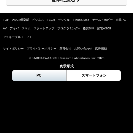
TOP
ASCII倶楽部
ビジネス
TECH
デジタル
iPhone/Mac
ゲーム・ホビー
自作PC
AV
アキバ
スマホ
スタートアップ
プログラミング+
格安SIM
家電ASCII
アスキーグルメ
IoT
サイトポリシー
プライバシーポリシー
運営会社
お問い合わせ
広告掲載
© KADOKAWA ASCII Research Laboratories, Inc.
2026
表示形式
PC
スマートフォン