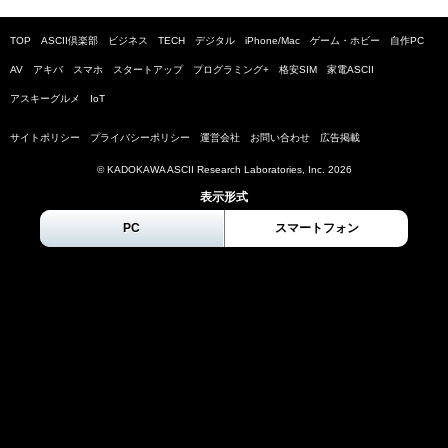
TOP
ASCII倶楽部
ビジネス
TECH
デジタル
iPhone/Mac
ゲーム・ホビー
自作PC
AV
アキバ
スマホ
スタートアップ
プログラミング+
格安SIM
家電ASCII
アスキーグルメ
IoT
サイトポリシー
プライバシーポリシー
運営会社
お問い合わせ
広告掲載
© KADOKAWA ASCII Research Laboratories, Inc.
2026
表示形式
PC
スマートフォン