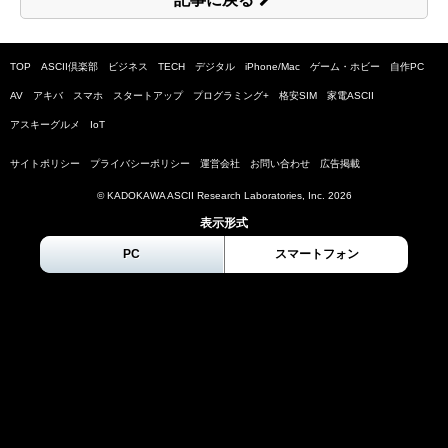
TOP
ASCII倶楽部
ビジネス
TECH
デジタル
iPhone/Mac
ゲーム・ホビー
自作PC
AV
アキバ
スマホ
スタートアップ
プログラミング+
格安SIM
家電ASCII
アスキーグルメ
IoT
サイトポリシー
プライバシーポリシー
運営会社
お問い合わせ
広告掲載
© KADOKAWA ASCII Research Laboratories, Inc.
2026
表示形式
PC
スマートフォン