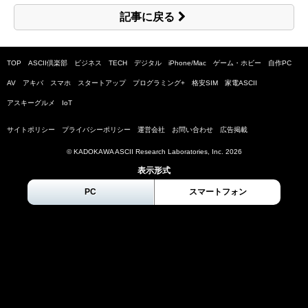
記事に戻る
TOP
ASCII倶楽部
ビジネス
TECH
デジタル
iPhone/Mac
ゲーム・ホビー
自作PC
AV
アキバ
スマホ
スタートアップ
プログラミング+
格安SIM
家電ASCII
アスキーグルメ
IoT
サイトポリシー
プライバシーポリシー
運営会社
お問い合わせ
広告掲載
© KADOKAWA ASCII Research Laboratories, Inc.
2026
表示形式
PC
スマートフォン