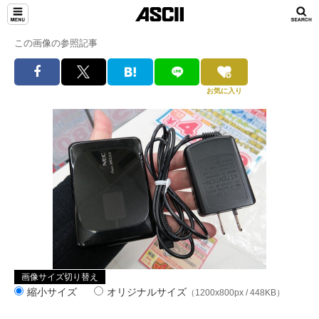
この画像の参照記事
お気に入り
画像サイズ切り替え
縮小サイズ
オリジナルサイズ
（1200x800px / 448KB）