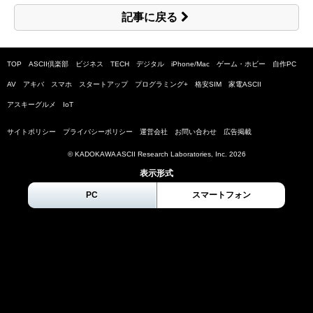
記事に戻る
TOP
ASCII倶楽部
ビジネス
TECH
デジタル
iPhone/Mac
ゲーム・ホビー
自作PC
AV
アキバ
スマホ
スタートアップ
プログラミング+
格安SIM
家電ASCII
アスキーグルメ
IoT
サイトポリシー
プライバシーポリシー
運営会社
お問い合わせ
広告掲載
© KADOKAWA ASCII Research Laboratories, Inc.
2026
表示形式
PC
スマートフォン