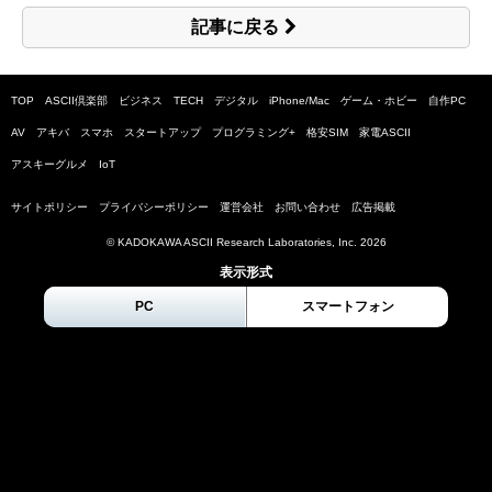
記事に戻る
TOP
ASCII倶楽部
ビジネス
TECH
デジタル
iPhone/Mac
ゲーム・ホビー
自作PC
AV
アキバ
スマホ
スタートアップ
プログラミング+
格安SIM
家電ASCII
アスキーグルメ
IoT
サイトポリシー
プライバシーポリシー
運営会社
お問い合わせ
広告掲載
© KADOKAWA ASCII Research Laboratories, Inc.
2026
表示形式
PC
スマートフォン