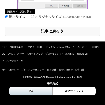
画像サイズ切り替え
縮小サイズ
オリジナルサイズ
（1200x800px / 448KB）
記事に戻る
TOP
ASCII倶楽部
ビジネス
TECH
デジタル
iPhone/Mac
ゲーム・ホビー
自作PC
AV
アキバ
スマホ
スタートアップ
プログラミング+
格安SIM
家電ASCII
アスキーグルメ
IoT
サイトポリシー
プライバシーポリシー
運営会社
お問い合わせ
広告掲載
© KADOKAWA ASCII Research Laboratories, Inc.
2026
表示形式
PC
スマートフォン