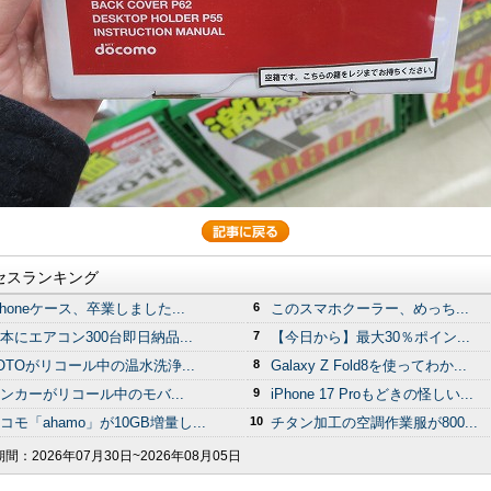
セスランキング
Phoneケース、卒業しました...
6
このスマホクーラー、めっち...
本にエアコン300台即日納品...
7
【今日から】最大30％ポイン...
OTOがリコール中の温水洗浄...
8
Galaxy Z Fold8を使ってわか...
ンカーがリコール中のモバ...
9
iPhone 17 Proもどきの怪しい...
コモ「ahamo」が10GB増量し...
10
チタン加工の空調作業服が800...
期間：
2026年07月30日~2026年08月05日