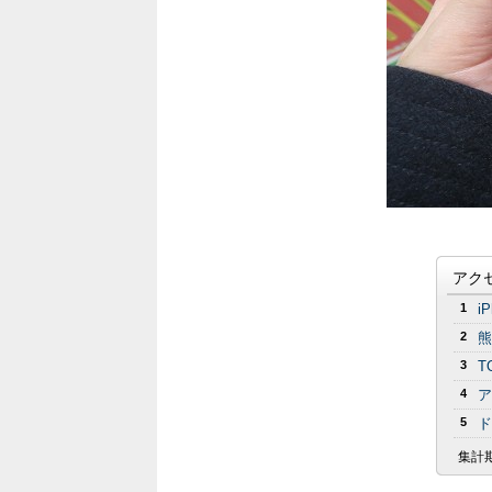
アク
1
i
2
熊
3
T
4
ア
5
ド
集計