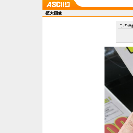
拡大画像
この画