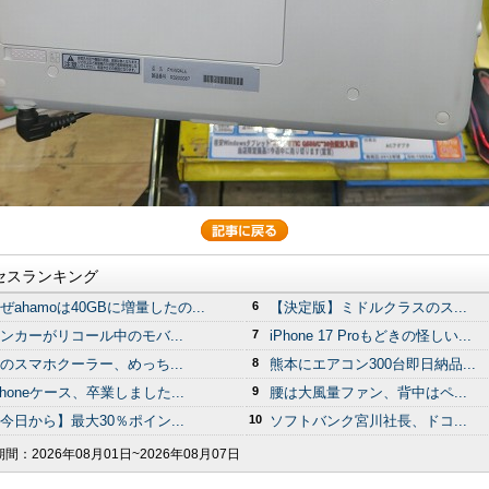
セスランキング
ぜahamoは40GBに増量したの...
6
【決定版】ミドルクラスのス...
ンカーがリコール中のモバ...
7
iPhone 17 Proもどきの怪しい...
のスマホクーラー、めっち...
8
熊本にエアコン300台即日納品...
Phoneケース、卒業しました...
9
腰は大風量ファン、背中はペ...
今日から】最大30％ポイン...
10
ソフトバンク宮川社長、ドコ...
期間：
2026年08月01日~2026年08月07日