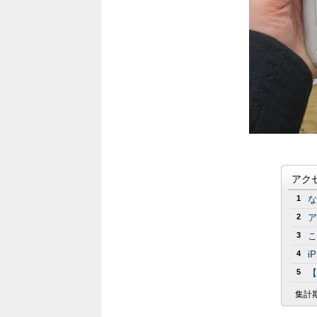
アク
1
な
2
ア
3
こ
4
i
5
【
集計