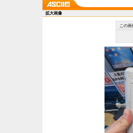
拡大画像
この画