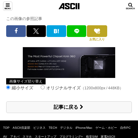
この画像の参照記事
お気に入り
画像サイズ切り替え
縮小サイズ
オリジナルサイズ
（1200x800px / 448KB）
記事に戻る
TOP
ASCII倶楽部
ビジネス
TECH
デジタル
iPhone/Mac
ゲーム・ホビー
自作PC
AV
アキバ
スマホ
スタートアップ
プログラミング+
格安SIM
家電ASCII