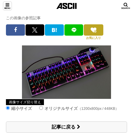
この画像の参照記事
お気に入り
画像サイズ切り替え
縮小サイズ
オリジナルサイズ
（1200x800px / 448KB）
記事に戻る