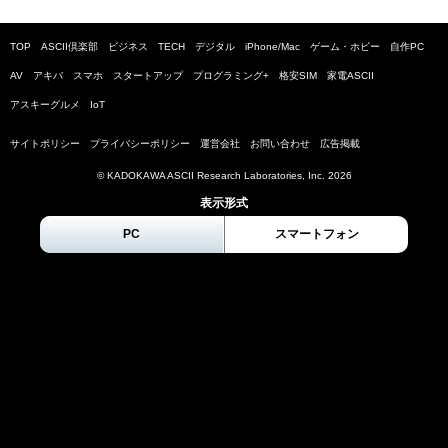
TOP
ASCII倶楽部
ビジネス
TECH
デジタル
iPhone/Mac
ゲーム・ホビー
自作PC
AV
アキバ
スマホ
スタートアップ
プログラミング+
格安SIM
家電ASCII
アスキーグルメ
IoT
サイトポリシー
プライバシーポリシー
運営会社
お問い合わせ
広告掲載
© KADOKAWA ASCII Research Laboratories, Inc.
2026
表示形式
PC
スマートフォン