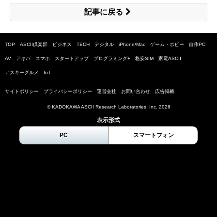
記事に戻る
TOP
ASCII倶楽部
ビジネス
TECH
デジタル
iPhone/Mac
ゲーム・ホビー
自作PC
AV
アキバ
スマホ
スタートアップ
プログラミング+
格安SIM
家電ASCII
アスキーグルメ
IoT
サイトポリシー
プライバシーポリシー
運営会社
お問い合わせ
広告掲載
© KADOKAWA ASCII Research Laboratories, Inc.
2026
表示形式
PC
スマートフォン