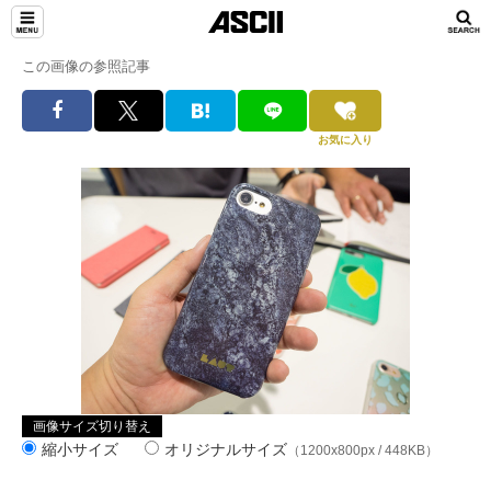
この画像の参照記事
お気に入り
画像サイズ切り替え
縮小サイズ
オリジナルサイズ
（1200x800px / 448KB）