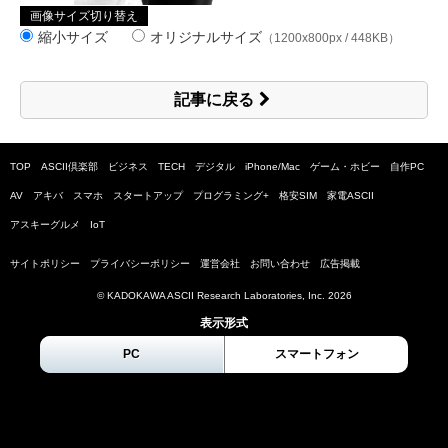
画像サイズ切り替え
縮小サイズ
オリジナルサイズ
（1200x800px / 448KB）
記事に戻る
TOP
ASCII倶楽部
ビジネス
TECH
デジタル
iPhone/Mac
ゲーム・ホビー
自作PC
AV
アキバ
スマホ
スタートアップ
プログラミング+
格安SIM
家電ASCII
アスキーグルメ
IoT
サイトポリシー
プライバシーポリシー
運営会社
お問い合わせ
広告掲載
© KADOKAWA ASCII Research Laboratories, Inc.
2026
表示形式
PC
スマートフォン