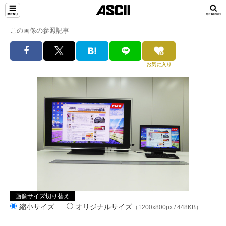
この画像の参照記事
お気に入り
画像サイズ切り替え
縮小サイズ
オリジナルサイズ
（1200x800px / 448KB）