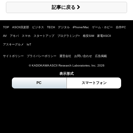
記事に戻る
TOP
ASCII倶楽部
ビジネス
TECH
デジタル
iPhone/Mac
ゲーム・ホビー
自作PC
AV
アキバ
スマホ
スタートアップ
プログラミング+
格安SIM
家電ASCII
アスキーグルメ
IoT
サイトポリシー
プライバシーポリシー
運営会社
お問い合わせ
広告掲載
© KADOKAWA ASCII Research Laboratories, Inc.
2026
表示形式
PC
スマートフォン