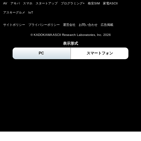
AV
アキバ
スマホ
スタートアップ
プログラミング+
格安SIM
家電ASCII
アスキーグルメ
IoT
サイトポリシー
プライバシーポリシー
運営会社
お問い合わせ
広告掲載
© KADOKAWA ASCII Research Laboratories, Inc.
2026
表示形式
PC
スマートフォン