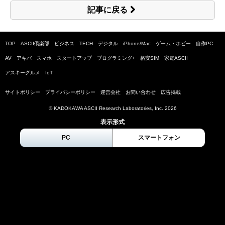
記事に戻る
TOP
ASCII倶楽部
ビジネス
TECH
デジタル
iPhone/Mac
ゲーム・ホビー
自作PC
AV
アキバ
スマホ
スタートアップ
プログラミング+
格安SIM
家電ASCII
アスキーグルメ
IoT
サイトポリシー
プライバシーポリシー
運営会社
お問い合わせ
広告掲載
© KADOKAWA ASCII Research Laboratories, Inc.
2026
表示形式
PC
スマートフォン