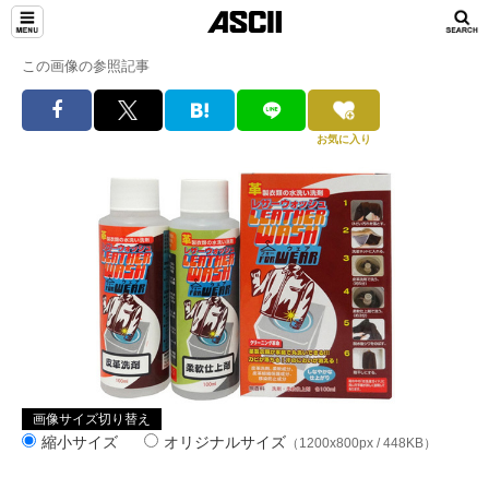
この画像の参照記事
お気に入り
画像サイズ切り替え
縮小サイズ
オリジナルサイズ
（1200x800px / 448KB）