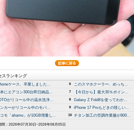
セスランキング
Phoneケース、卒業しました...
6
このスマホクーラー、めっち...
本にエアコン300台即日納品...
7
【今日から】最大30％ポイン...
OTOがリコール中の温水洗浄...
8
Galaxy Z Fold8を使ってわか...
ンカーがリコール中のモバ...
9
iPhone 17 Proもどきの怪しい...
コモ「ahamo」が10GB増量し...
10
チタン加工の空調作業服が800...
期間：
2026年07月30日~2026年08月05日