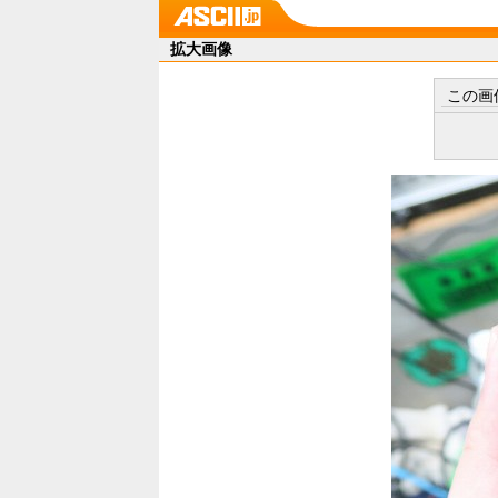
拡大画像
この画