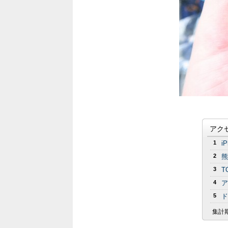
アク
1
i
2
熊
3
T
4
ア
5
ド
集計