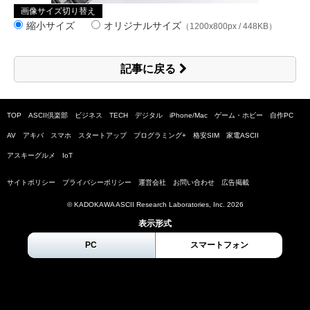
画像サイズ切り替え
縮小サイズ
オリジナルサイズ
（1200x800px / 448KB）
記事に戻る
TOP
ASCII倶楽部
ビジネス
TECH
デジタル
iPhone/Mac
ゲーム・ホビー
自作PC
AV
アキバ
スマホ
スタートアップ
プログラミング+
格安SIM
家電ASCII
アスキーグルメ
IoT
サイトポリシー
プライバシーポリシー
運営会社
お問い合わせ
広告掲載
© KADOKAWA ASCII Research Laboratories, Inc.
2026
表示形式
PC
スマートフォン