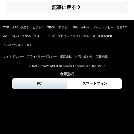
記事に戻る
TOP
ASCII倶楽部
ビジネス
TECH
デジタル
iPhone/Mac
ゲーム・ホビー
自作PC
AV
アキバ
スマホ
スタートアップ
プログラミング+
格安SIM
家電ASCII
アスキーグルメ
IoT
サイトポリシー
プライバシーポリシー
運営会社
お問い合わせ
広告掲載
© KADOKAWA ASCII Research Laboratories, Inc.
2026
表示形式
PC
スマートフォン