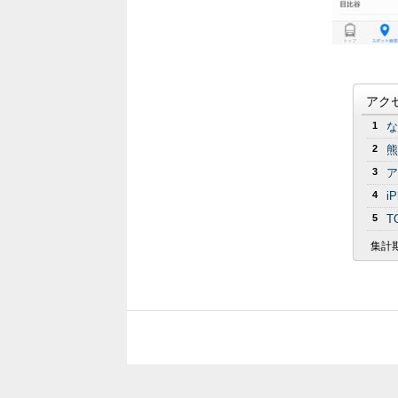
アク
1
な
2
熊
3
ア
4
i
5
T
集計