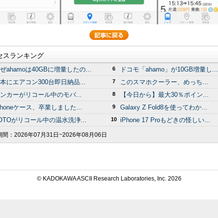
セスランキング
ぜahamoは40GBに増量したの...
6
ドコモ「ahamo」が10GB増量し...
本にエアコン300台即日納品...
7
このスマホクーラー、めっち...
ンカーがリコール中のモバ...
8
【今日から】最大30％ポイン...
Phoneケース、卒業しました...
9
Galaxy Z Fold8を使ってわか...
OTOがリコール中の温水洗浄...
10
iPhone 17 Proもどきの怪しい...
期間：
2026年07月31日~2026年08月06日
© KADOKAWA ASCII Research Laboratories, Inc.
2026