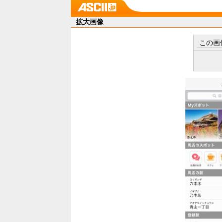
拡大画像
この画