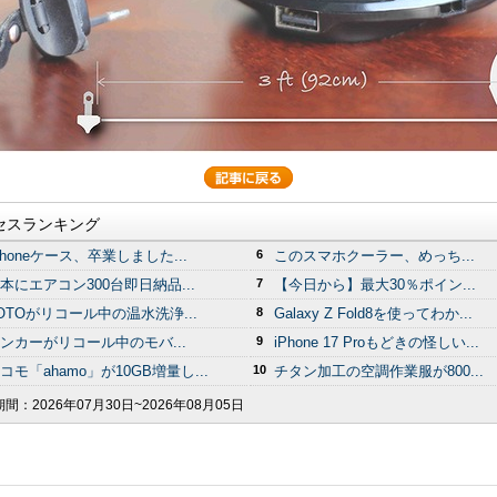
セスランキング
Phoneケース、卒業しました...
6
このスマホクーラー、めっち...
本にエアコン300台即日納品...
7
【今日から】最大30％ポイン...
OTOがリコール中の温水洗浄...
8
Galaxy Z Fold8を使ってわか...
ンカーがリコール中のモバ...
9
iPhone 17 Proもどきの怪しい...
コモ「ahamo」が10GB増量し...
10
チタン加工の空調作業服が800...
期間：
2026年07月30日~2026年08月05日