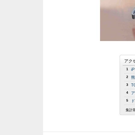
アク
1
i
2
熊
3
T
4
ア
5
ド
集計