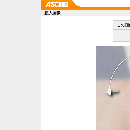
拡大画像
この画