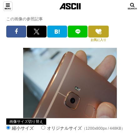
この画像の参照記事
お気に入り
画像サイズ切り替え
縮小サイズ
オリジナルサイズ
（1200x800px / 448KB）