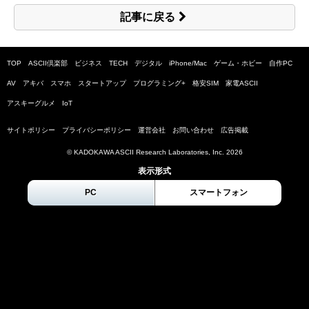
記事に戻る
TOP
ASCII倶楽部
ビジネス
TECH
デジタル
iPhone/Mac
ゲーム・ホビー
自作PC
AV
アキバ
スマホ
スタートアップ
プログラミング+
格安SIM
家電ASCII
アスキーグルメ
IoT
サイトポリシー
プライバシーポリシー
運営会社
お問い合わせ
広告掲載
© KADOKAWA ASCII Research Laboratories, Inc.
2026
表示形式
PC
スマートフォン