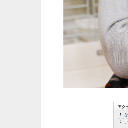
アク
1
な
2
ア