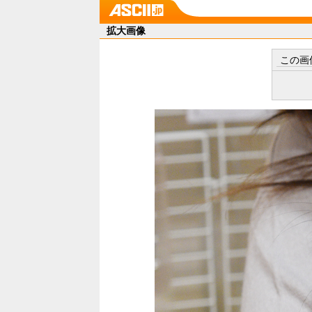
拡大画像
この画