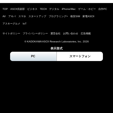
TOP
ASCII倶楽部
ビジネス
TECH
デジタル
iPhone/Mac
ゲーム・ホビー
自作PC
AV
アキバ
スマホ
スタートアップ
プログラミング+
格安SIM
家電ASCII
アスキーグルメ
IoT
サイトポリシー
プライバシーポリシー
運営会社
お問い合わせ
広告掲載
© KADOKAWA ASCII Research Laboratories, Inc.
2026
表示形式
PC
スマートフォン