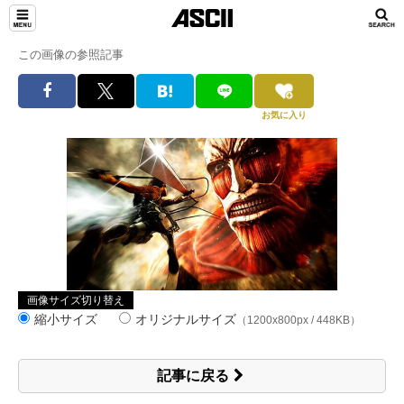
この画像の参照記事
お気に入り
画像サイズ切り替え
縮小サイズ
オリジナルサイズ
（1200x800px / 448KB）
記事に戻る