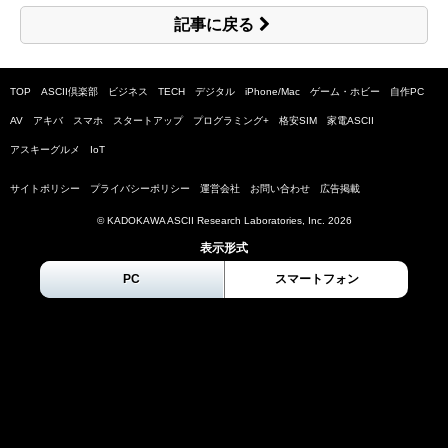
記事に戻る
TOP
ASCII倶楽部
ビジネス
TECH
デジタル
iPhone/Mac
ゲーム・ホビー
自作PC
AV
アキバ
スマホ
スタートアップ
プログラミング+
格安SIM
家電ASCII
アスキーグルメ
IoT
サイトポリシー
プライバシーポリシー
運営会社
お問い合わせ
広告掲載
© KADOKAWA ASCII Research Laboratories, Inc.
2026
表示形式
PC
スマートフォン