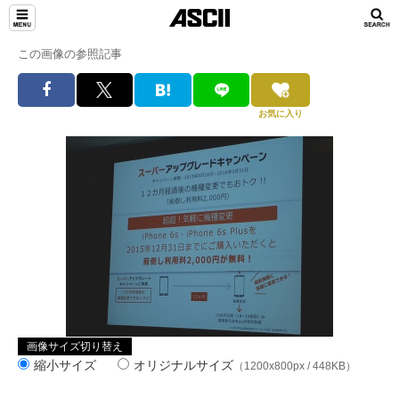
この画像の参照記事
お気に入り
画像サイズ切り替え
縮小サイズ
オリジナルサイズ
（1200x800px / 448KB）