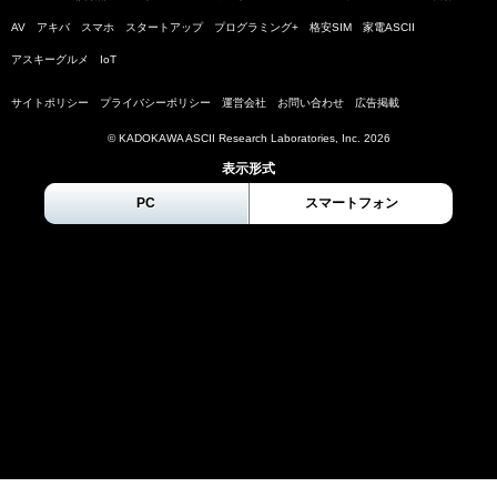
AV
アキバ
スマホ
スタートアップ
プログラミング+
格安SIM
家電ASCII
アスキーグルメ
IoT
サイトポリシー
プライバシーポリシー
運営会社
お問い合わせ
広告掲載
© KADOKAWA ASCII Research Laboratories, Inc.
2026
表示形式
PC
スマートフォン