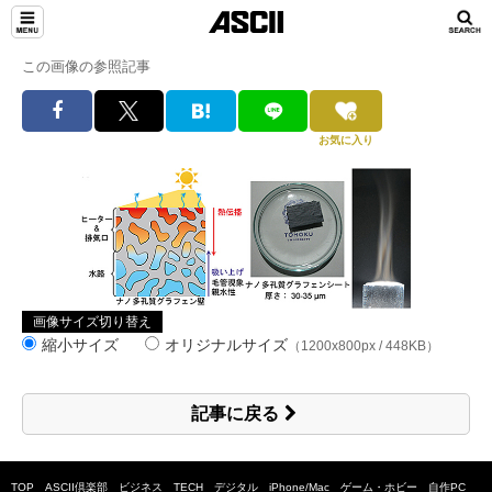
この画像の参照記事
お気に入り
画像サイズ切り替え
縮小サイズ
オリジナルサイズ
（1200x800px / 448KB）
記事に戻る
TOP
ASCII倶楽部
ビジネス
TECH
デジタル
iPhone/Mac
ゲーム・ホビー
自作PC