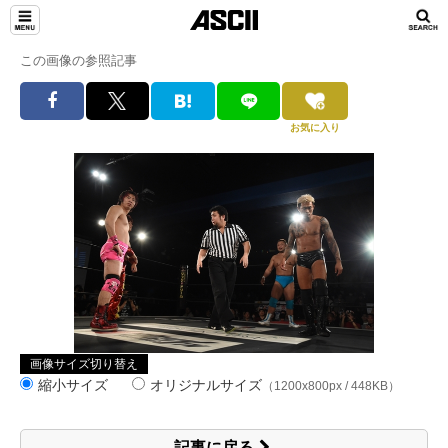
この画像の参照記事
お気に入り
画像サイズ切り替え
縮小サイズ
オリジナルサイズ
（1200x800px / 448KB）
記事に戻る