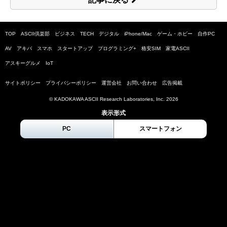
TOP
ASCII倶楽部
ビジネス
TECH
デジタル
iPhone/Mac
ゲーム・ホビー
自作PC
AV
アキバ
スマホ
スタートアップ
プログラミング+
格安SIM
家電ASCII
アスキーグルメ
IoT
サイトポリシー
プライバシーポリシー
運営会社
お問い合わせ
広告掲載
© KADOKAWA ASCII Research Laboratories, Inc.
2026
表示形式
PC
スマートフォン