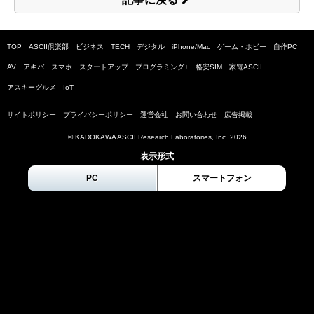
TOP
ASCII倶楽部
ビジネス
TECH
デジタル
iPhone/Mac
ゲーム・ホビー
自作PC
AV
アキバ
スマホ
スタートアップ
プログラミング+
格安SIM
家電ASCII
アスキーグルメ
IoT
サイトポリシー
プライバシーポリシー
運営会社
お問い合わせ
広告掲載
© KADOKAWA ASCII Research Laboratories, Inc.
2026
表示形式
PC
スマートフォン