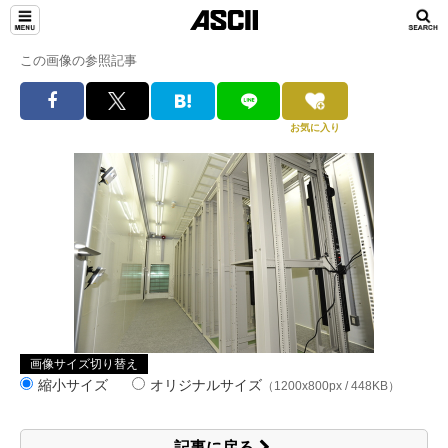
この画像の参照記事
お気に入り
画像サイズ切り替え
縮小サイズ
オリジナルサイズ
（1200x800px / 448KB）
記事に戻る