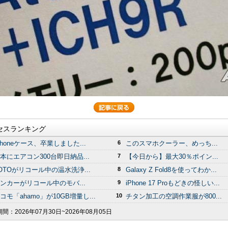
セスランキング
Phoneケース、卒業しました...
6
このスマホクーラー、めっち...
本にエアコン300台即日納品...
7
【今日から】最大30％ポイン...
OTOがリコール中の温水洗浄...
8
Galaxy Z Fold8を使ってわか...
ンカーがリコール中のモバ...
9
iPhone 17 Proもどきの怪しい...
コモ「ahamo」が10GB増量し...
10
チタン加工の空調作業服が800...
期間：
2026年07月30日~2026年08月05日