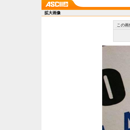
拡大画像
この画