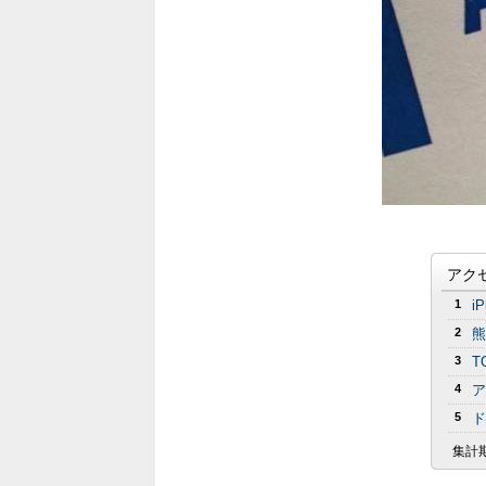
アク
1
i
2
熊
3
T
4
ア
5
ド
集計