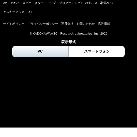
AV
アキバ
スマホ
スタートアップ
プログラミング+
格安SIM
家電ASCII
アスキーグルメ
IoT
サイトポリシー
プライバシーポリシー
運営会社
お問い合わせ
広告掲載
© KADOKAWA ASCII Research Laboratories, Inc.
2026
表示形式
PC
スマートフォン