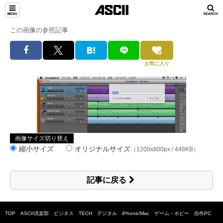
この画像の参照記事
お気に入り
画像サイズ切り替え
縮小サイズ
オリジナルサイズ
（1200x800px / 448KB）
記事に戻る
TOP
ASCII倶楽部
ビジネス
TECH
デジタル
iPhone/Mac
ゲーム・ホビー
自作PC