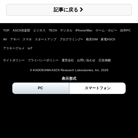
記事に戻る
TOP
ASCII倶楽部
ビジネス
TECH
デジタル
iPhone/Mac
ゲーム・ホビー
自作PC
AV
アキバ
スマホ
スタートアップ
プログラミング+
格安SIM
家電ASCII
アスキーグルメ
IoT
サイトポリシー
プライバシーポリシー
運営会社
お問い合わせ
広告掲載
© KADOKAWA ASCII Research Laboratories, Inc.
2026
表示形式
PC
スマートフォン