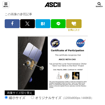
この画像の参照記事
お気に入り
画像サイズ切り替え
縮小サイズ
オリジナルサイズ
（1200x800px / 448KB）