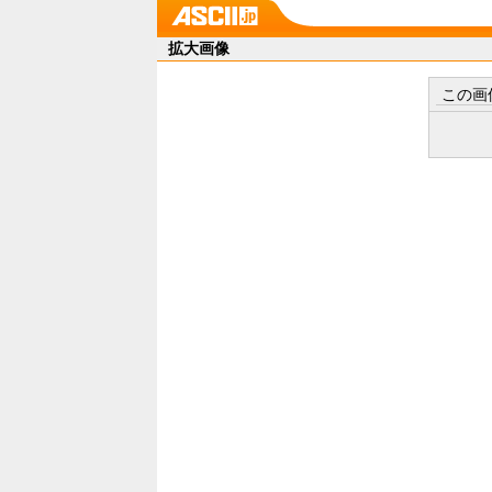
拡大画像
この画