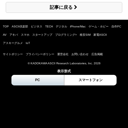
記事に戻る
TOP
ASCII倶楽部
ビジネス
TECH
デジタル
iPhone/Mac
ゲーム・ホビー
自作PC
AV
アキバ
スマホ
スタートアップ
プログラミング+
格安SIM
家電ASCII
アスキーグルメ
IoT
サイトポリシー
プライバシーポリシー
運営会社
お問い合わせ
広告掲載
© KADOKAWA ASCII Research Laboratories, Inc.
2026
表示形式
PC
スマートフォン