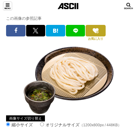
この画像の参照記事
お気に入り
画像サイズ切り替え
縮小サイズ
オリジナルサイズ
（1200x800px / 448KB）