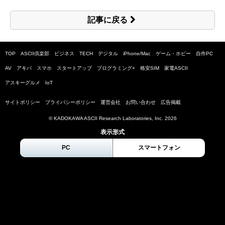
記事に戻る
TOP
ASCII倶楽部
ビジネス
TECH
デジタル
iPhone/Mac
ゲーム・ホビー
自作PC
AV
アキバ
スマホ
スタートアップ
プログラミング+
格安SIM
家電ASCII
アスキーグルメ
IoT
サイトポリシー
プライバシーポリシー
運営会社
お問い合わせ
広告掲載
© KADOKAWA ASCII Research Laboratories, Inc.
2026
表示形式
PC
スマートフォン