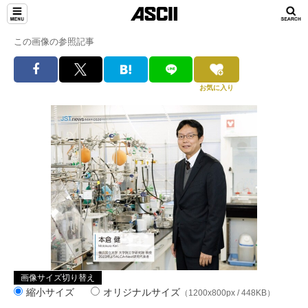
この画像の参照記事
お気に入り
画像サイズ切り替え
縮小サイズ
オリジナルサイズ
（1200x800px / 448KB）