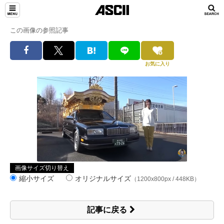
この画像の参照記事
お気に入り
画像サイズ切り替え
縮小サイズ
オリジナルサイズ
（1200x800px / 448KB）
記事に戻る