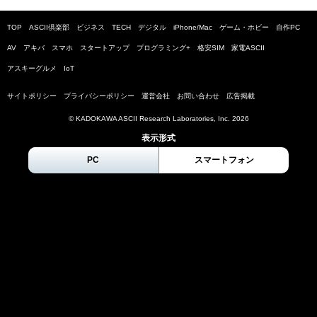
TOP
ASCII倶楽部
ビジネス
TECH
デジタル
iPhone/Mac
ゲーム・ホビー
自作PC
AV
アキバ
スマホ
スタートアップ
プログラミング+
格安SIM
家電ASCII
アスキーグルメ
IoT
サイトポリシー
プライバシーポリシー
運営会社
お問い合わせ
広告掲載
© KADOKAWA ASCII Research Laboratories, Inc.
2026
表示形式
PC
スマートフォン