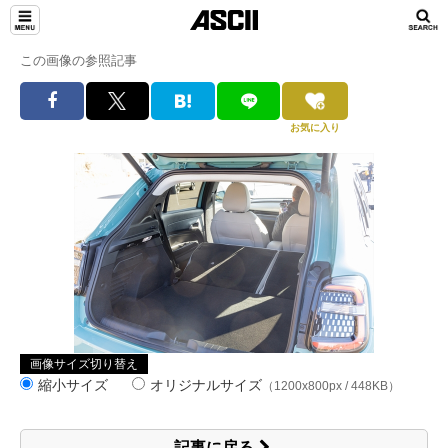
この画像の参照記事
お気に入り
画像サイズ切り替え
縮小サイズ
オリジナルサイズ
（1200x800px / 448KB）
記事に戻る