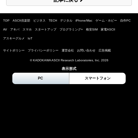
TOP
ASCII倶楽部
ビジネス
TECH
デジタル
iPhone/Mac
ゲーム・ホビー
自作PC
AV
アキバ
スマホ
スタートアップ
プログラミング+
格安SIM
家電ASCII
アスキーグルメ
IoT
サイトポリシー
プライバシーポリシー
運営会社
お問い合わせ
広告掲載
© KADOKAWA ASCII Research Laboratories, Inc.
2026
表示形式
PC
スマートフォン