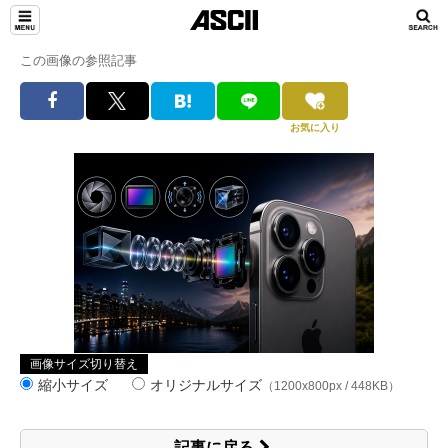
この画像の参照記事
お気に入り
画像サイズ切り替え
縮小サイズ
オリジナルサイズ
（1200x800px / 448KB）
記事に戻る