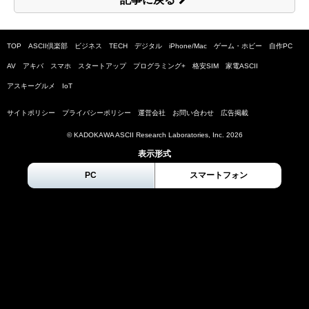
TOP
ASCII倶楽部
ビジネス
TECH
デジタル
iPhone/Mac
ゲーム・ホビー
自作PC
AV
アキバ
スマホ
スタートアップ
プログラミング+
格安SIM
家電ASCII
アスキーグルメ
IoT
サイトポリシー
プライバシーポリシー
運営会社
お問い合わせ
広告掲載
© KADOKAWA ASCII Research Laboratories, Inc.
2026
表示形式
PC
スマートフォン