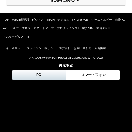
TOP
ASCII倶楽部
ビジネス
TECH
デジタル
iPhone/Mac
ゲーム・ホビー
自作PC
AV
アキバ
スマホ
スタートアップ
プログラミング+
格安SIM
家電ASCII
アスキーグルメ
IoT
サイトポリシー
プライバシーポリシー
運営会社
お問い合わせ
広告掲載
© KADOKAWA ASCII Research Laboratories, Inc.
2026
表示形式
PC
スマートフォン