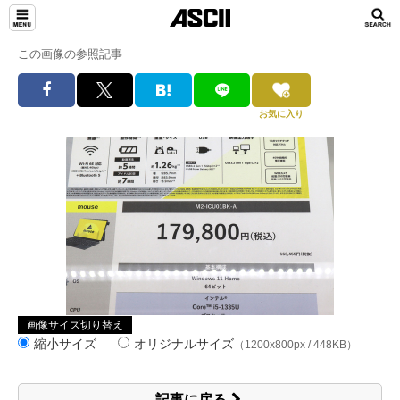
この画像の参照記事
お気に入り
画像サイズ切り替え
縮小サイズ
オリジナルサイズ
（1200x800px / 448KB）
記事に戻る