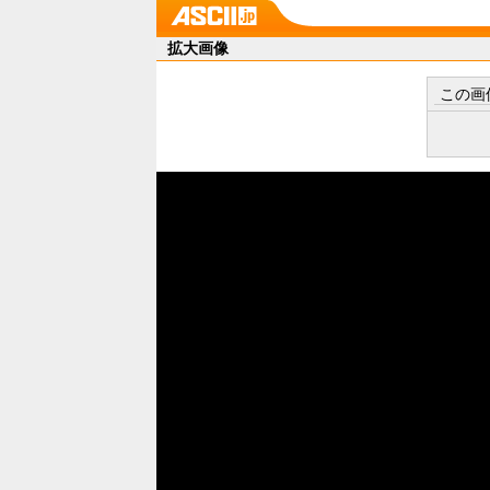
拡大画像
この画