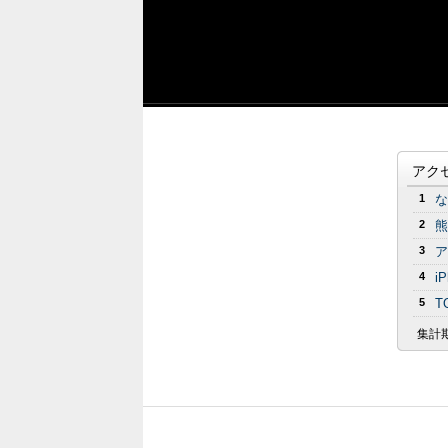
アク
1
な
2
熊
3
ア
4
i
5
T
集計