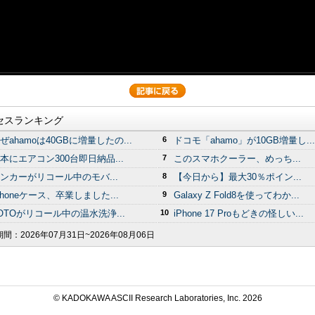
セスランキング
ぜahamoは40GBに増量したの...
6
ドコモ「ahamo」が10GB増量し...
本にエアコン300台即日納品...
7
このスマホクーラー、めっち...
ンカーがリコール中のモバ...
8
【今日から】最大30％ポイン...
Phoneケース、卒業しました...
9
Galaxy Z Fold8を使ってわか...
OTOがリコール中の温水洗浄...
10
iPhone 17 Proもどきの怪しい...
期間：
2026年07月31日~2026年08月06日
© KADOKAWA ASCII Research Laboratories, Inc.
2026