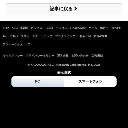
記事に戻る
TOP
ASCII倶楽部
ビジネス
TECH
デジタル
iPhone/Mac
ゲーム・ホビー
自作PC
AV
アキバ
スマホ
スタートアップ
プログラミング+
格安SIM
家電ASCII
アスキーグルメ
IoT
サイトポリシー
プライバシーポリシー
運営会社
お問い合わせ
広告掲載
© KADOKAWA ASCII Research Laboratories, Inc.
2026
表示形式
PC
スマートフォン