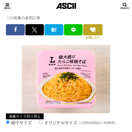
この画像の参照記事
お気に入り
画像サイズ切り替え
縮小サイズ
オリジナルサイズ
（1200x800px / 448KB）