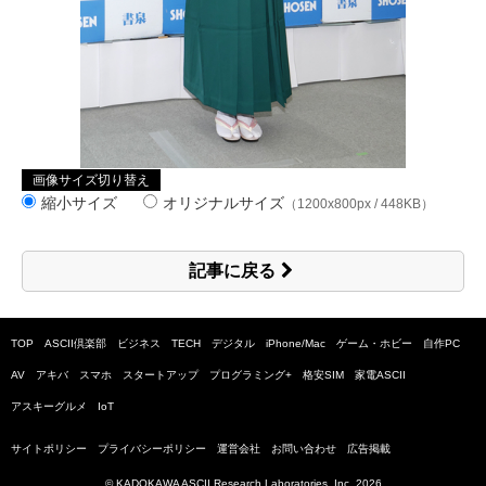
画像サイズ切り替え
縮小サイズ
オリジナルサイズ
（1200x800px / 448KB）
記事に戻る
TOP
ASCII倶楽部
ビジネス
TECH
デジタル
iPhone/Mac
ゲーム・ホビー
自作PC
AV
アキバ
スマホ
スタートアップ
プログラミング+
格安SIM
家電ASCII
アスキーグルメ
IoT
サイトポリシー
プライバシーポリシー
運営会社
お問い合わせ
広告掲載
© KADOKAWA ASCII Research Laboratories, Inc.
2026