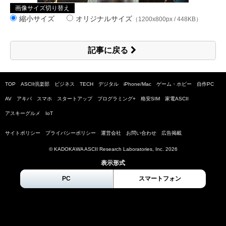
画像サイズ切り替え
縮小サイズ
オリジナルサイズ
（1200x800px / 448KB）
記事に戻る
TOP
ASCII倶楽部
ビジネス
TECH
デジタル
iPhone/Mac
ゲーム・ホビー
自作PC
AV
アキバ
スマホ
スタートアップ
プログラミング+
格安SIM
家電ASCII
アスキーグルメ
IoT
サイトポリシー
プライバシーポリシー
運営会社
お問い合わせ
広告掲載
© KADOKAWA ASCII Research Laboratories, Inc.
2026
表示形式
PC
スマートフォン