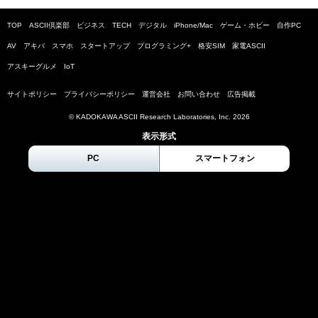
TOP
ASCII倶楽部
ビジネス
TECH
デジタル
iPhone/Mac
ゲーム・ホビー
自作PC
AV
アキバ
スマホ
スタートアップ
プログラミング+
格安SIM
家電ASCII
アスキーグルメ
IoT
サイトポリシー
プライバシーポリシー
運営会社
お問い合わせ
広告掲載
© KADOKAWA ASCII Research Laboratories, Inc.
2026
表示形式
PC
スマートフォン