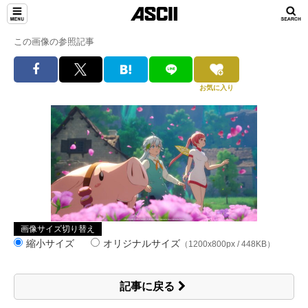
この画像の参照記事
お気に入り
画像サイズ切り替え
縮小サイズ
オリジナルサイズ
（1200x800px / 448KB）
記事に戻る