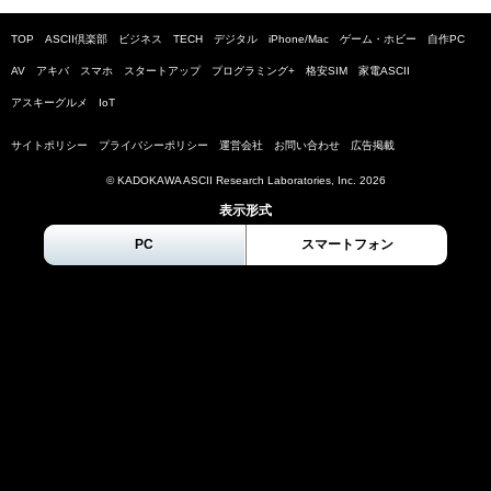
TOP
ASCII倶楽部
ビジネス
TECH
デジタル
iPhone/Mac
ゲーム・ホビー
自作PC
AV
アキバ
スマホ
スタートアップ
プログラミング+
格安SIM
家電ASCII
アスキーグルメ
IoT
サイトポリシー
プライバシーポリシー
運営会社
お問い合わせ
広告掲載
© KADOKAWA ASCII Research Laboratories, Inc.
2026
表示形式
PC
スマートフォン